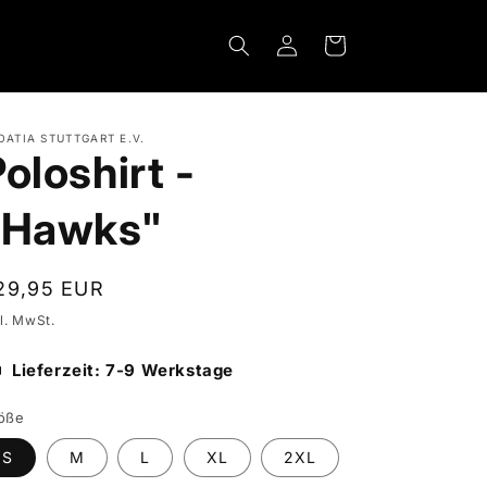
Einloggen
Warenkorb
OATIA STUTTGART E.V.
oloshirt -
"Hawks"
ormaler
29,95 EUR
eis
kl. MwSt.
Lieferzeit: 7-9 Werkstage
öße
S
M
L
XL
2XL