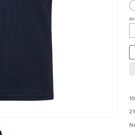
An
1
2
N