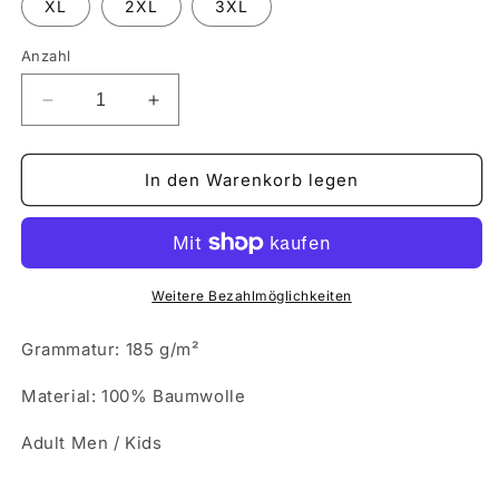
XL
2XL
3XL
Anzahl
Verringere
Erhöhe
die
die
Menge
Menge
für
für
In den Warenkorb legen
T-
T-
Shirt
Shirt
Weiß
Weiß
-
-
&quot;Zajedno
&quot;Zajedno
Weitere Bezahlmöglichkeiten
od
od
`71&quot;
`71&quot;
Grammatur: 185 g/m²
Material: 100% Baumwolle
Adult Men / Kids