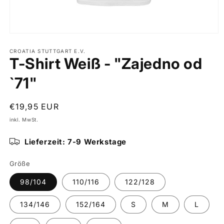
CROATIA STUTTGART E.V.
T-Shirt Weiß - "Zajedno od
`71"
Normaler
€19,95 EUR
Preis
inkl. MwSt.
Lieferzeit: 7-9 Werkstage
Größe
98/104
110/116
122/128
134/146
152/164
S
M
L