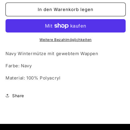
Menge
Menge
für
für
In den Warenkorb legen
Wintermütze
Wintermütze
&quot;LYNX&quot;
&quot;LYNX&quot;
Weitere Bezahlmöglichkeiten
Navy Wintermütze mit gewebtem Wappen
Farbe: Navy
Material:
100% Polyacryl
Share