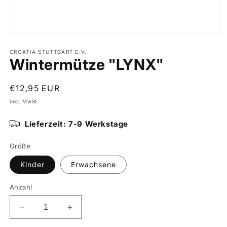
CROATIA STUTTGART E.V.
Wintermütze "LYNX"
Normaler
€12,95 EUR
Preis
inkl. MwSt.
Lieferzeit: 7-9 Werkstage
Größe
Kinder
Erwachsene
Anzahl
Verringere
Erhöhe
die
die